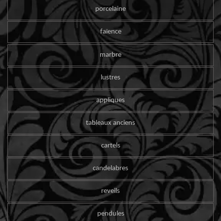
porcelaine
faïence
marbre
lustres
appliques
tableaux anciens
cartels
candelabres
reveils
pendules