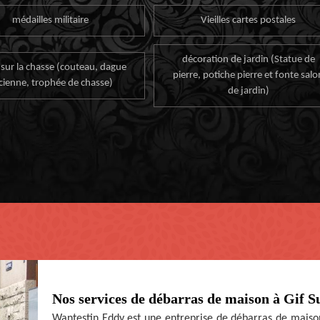
médailles militaire
Vieilles cartes postales
décoration de jardin (Statue de
 sur la chasse (couteau, dague
pierre, potiche pierre et fonte salo
cienne, trophée de chasse)
de jardin)
Nos services de débarras de maison à Gif S
Wantestin Eddy est une entreprise de débarras de maison