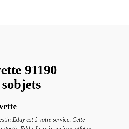
ette 91190
 sobjets
vette
tin Eddy est à votre service. Cette
ntestin Eddy. Le prix varie en effet en