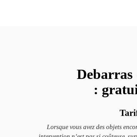
Debarras 
: gratu
Tari
Lorsque vous avez des objets encom
intervention n’est pas si coûteuse, su