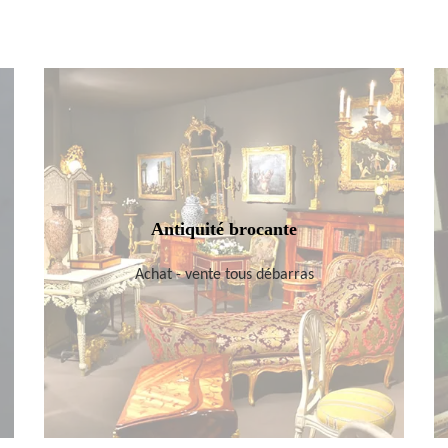
Antiquité brocante
Achat - vente tous débarras