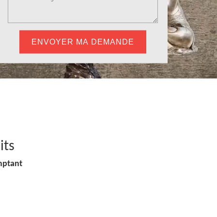
its
mptant