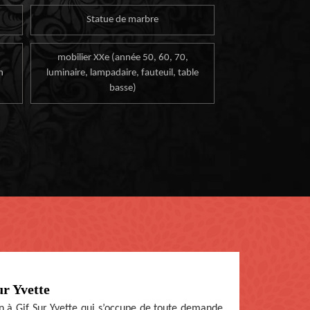
Statue de marbre
mobilier XXe (année 50, 60, 70,
n
luminaire, lampadaire, fauteuil, table
basse)
ur Yvette
 à Gif Sur Yvette qui s’occupe de toute demande.