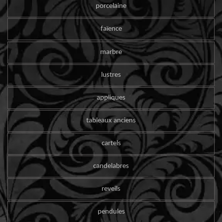
porcelaine
faïence
marbre
lustres
appliques
tableaux anciens
cartels
candelabres
reveils
pendules