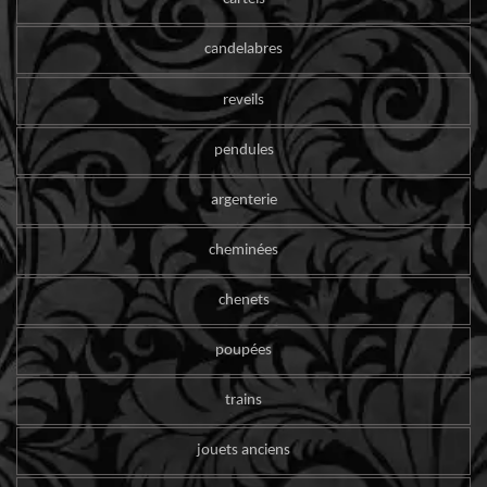
candelabres
reveils
pendules
argenterie
cheminées
chenets
poupées
trains
jouets anciens