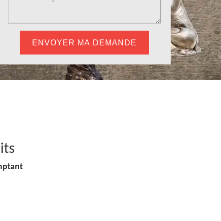
its
mptant