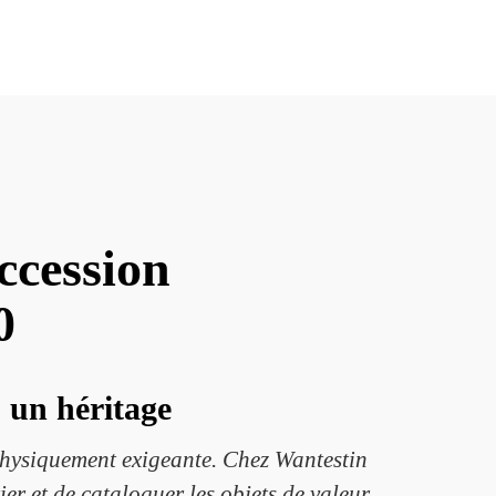
ccession
0
 un héritage
physiquement exigeante. Chez Wantestin
ier et de cataloguer les objets de valeur