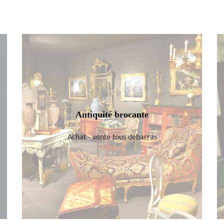
Antiquité brocante
Achat - vente tous débarras