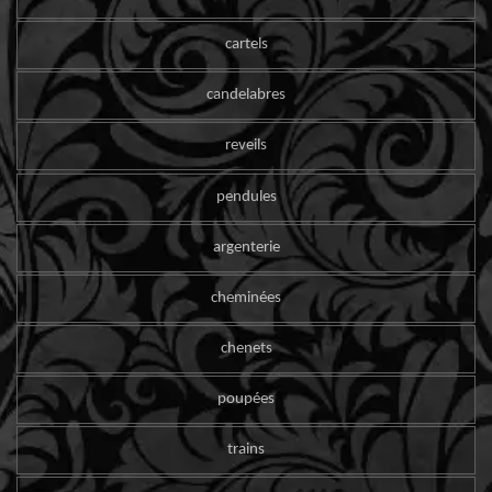
cartels
candelabres
reveils
pendules
argenterie
cheminées
chenets
poupées
trains