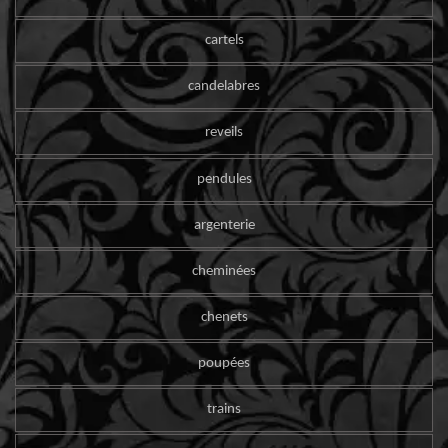
cartels
candelabres
reveils
pendules
argenterie
cheminées
chenets
poupées
trains