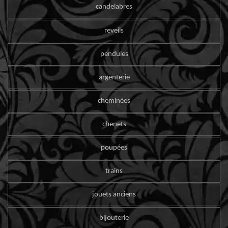
candelabres
reveils
pendules
argenterie
cheminées
chenets
poupées
trains
jouets anciens
bijouterie