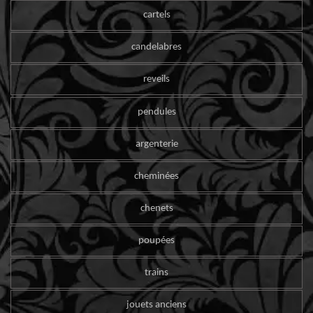
cartels
candelabres
reveils
pendules
argenterie
cheminées
chenets
poupées
trains
jouets anciens