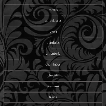
cartels
candelabres
reveils
pendules
argenterie
cheminées
chenets
poupées
trains