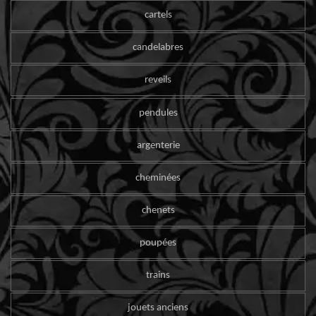
cartels
candelabres
reveils
pendules
argenterie
cheminées
chenets
poupées
trains
jouets anciens