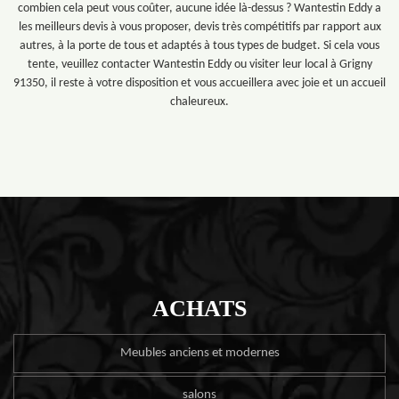
combien cela peut vous coûter, aucune idée là-dessus ? Wantestin Eddy a
les meilleurs devis à vous proposer, devis très compétitifs par rapport aux
autres, à la porte de tous et adaptés à tous types de budget. Si cela vous
tente, veuillez contacter Wantestin Eddy ou visiter leur local à Grigny
91350, il reste à votre disposition et vous accueillera avec joie et un accueil
chaleureux.
ACHATS
Meubles anciens et modernes
salons