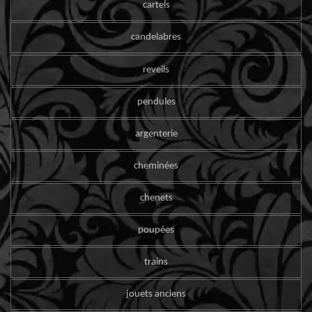
cartels
candelabres
reveils
pendules
argenterie
cheminées
chenets
poupées
trains
jouets anciens