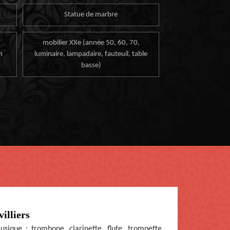
Statue de marbre
mobilier XXe (année 50, 60, 70,
n
luminaire, lampadaire, fauteuil, table
basse)
illiers
sique : trombone, clarinette, flute, trompette…