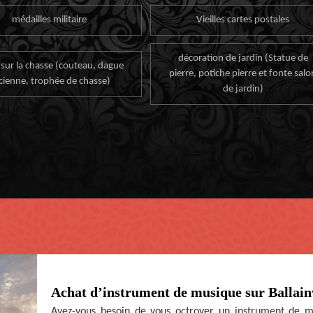
médailles militaire
Vieilles cartes postales
décoration de jardin (Statue de
 sur la chasse (couteau, dague
pierre, potiche pierre et fonte salo
cienne, trophée de chasse)
de jardin)
Achat d’instrument de musique sur Ballainv
Avez-vous besoin de vous octroyer un instrument de mu