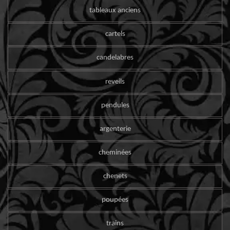
tableaux anciens
cartels
candelabres
reveils
pendules
argenterie
cheminées
chenets
poupées
trains