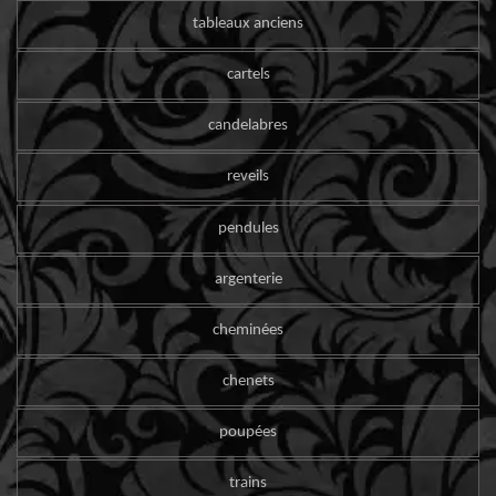
tableaux anciens
cartels
candelabres
reveils
pendules
argenterie
cheminées
chenets
poupées
trains