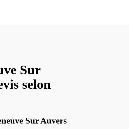
uve Sur
evis selon
lleneuve Sur Auvers