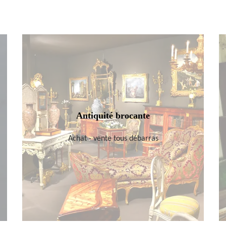
Antiquité brocante
Achat - vente tous débarras