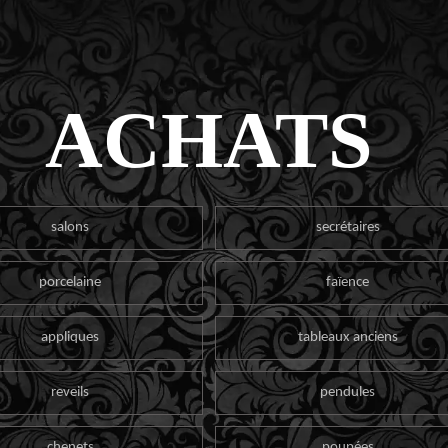
ACHATS
salons
secrétaires
porcelaine
faïence
appliques
tableaux anciens
reveils
pendules
chenets
poupées