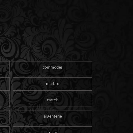
commodes
marbre
cartels
argenterie
trains