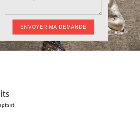
its
mptant