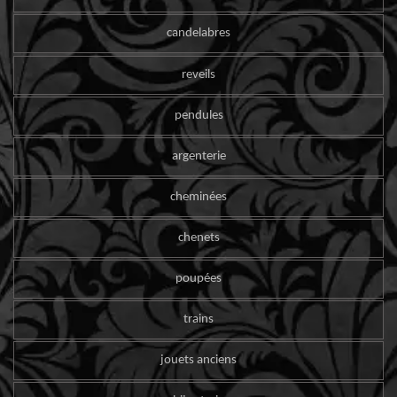
candelabres
reveils
pendules
argenterie
cheminées
chenets
poupées
trains
jouets anciens