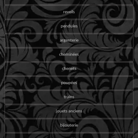
reveils
pendules
argenterie
cheminées
chenets
poupées
trains
jouets anciens
bijouterie