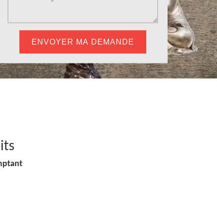
its
mptant