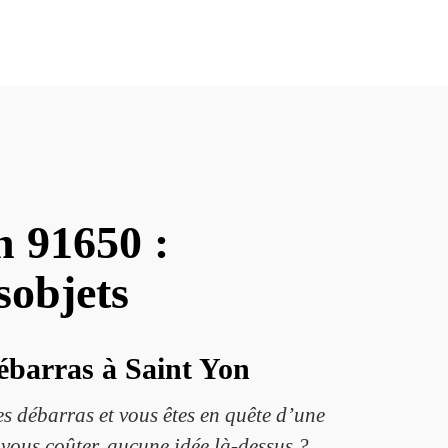
n 91650 :
sobjets
débarras à Saint Yon
s débarras et vous êtes en quête d’une
 vous coûter, aucune idée là-dessus ?