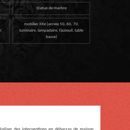
Statue de marbre
mobilier XXe (année 50, 60, 70,
n
luminaire, lampadaire, fauteuil, table
basse)
éaliser des interventions en débarras de maison.