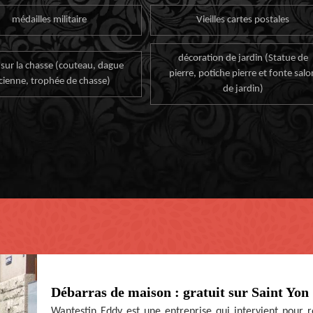
médailles militaire
Vieilles cartes postales
décoration de jardin (Statue de
 sur la chasse (couteau, dague
pierre, potiche pierre et fonte salo
cienne, trophée de chasse)
de jardin)
Débarras de maison : gratuit sur Saint Yon
Wantestin Eddy est une entreprise qui intervient pour r