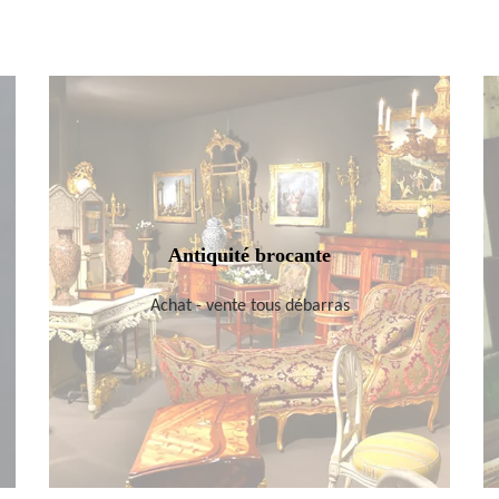
Antiquité brocante
Achat - vente tous débarras