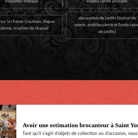
médailles militaire
Vieilles cartes postales
décoration de jardin (Statue de
 sur la chasse (couteau, dague
pierre, potiche pierre et fonte salo
cienne, trophée de chasse)
de jardin)
Avoir une estimation brocanteur à Saint Yo
Tant qu’il s’agit d’objets de collection ou d’occasion, nou