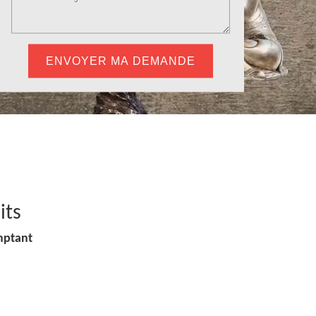
its
mptant