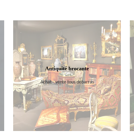
Antiquité brocante
Achat - vente tous débarras