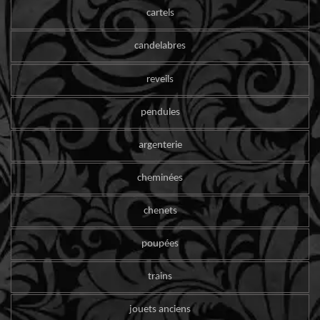
cartels
candelabres
reveils
pendules
argenterie
cheminées
chenets
poupées
trains
jouets anciens