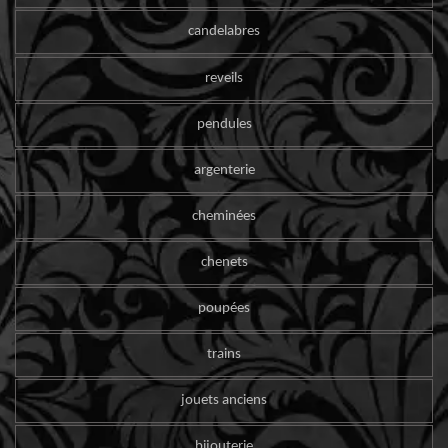
candelabres
reveils
pendules
argenterie
cheminées
chenets
poupées
trains
jouets anciens
bijouterie