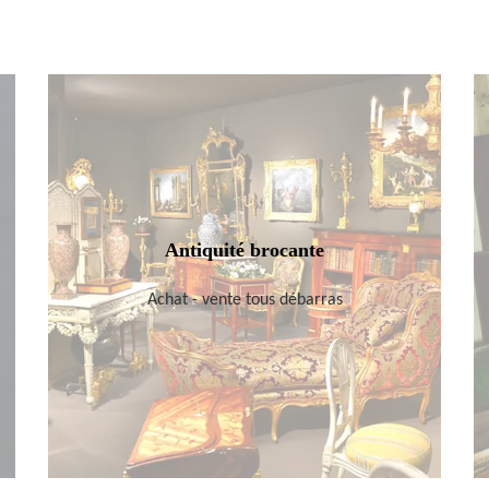
Antiquité brocante
Achat - vente tous débarras