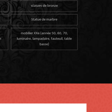
statues de bronze
Statue de marbre
mobilier XXe (année 50, 60, 70,
n
luminaire, lampadaire, fauteuil, table
basse)