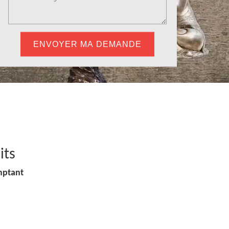
its
mptant