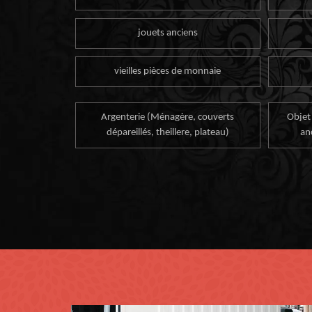
jouets anciens
vieilles pièces de monnaie
Argenterie (Ménagère, couverts
Objet
dépareillés, theillere, plateau)
an