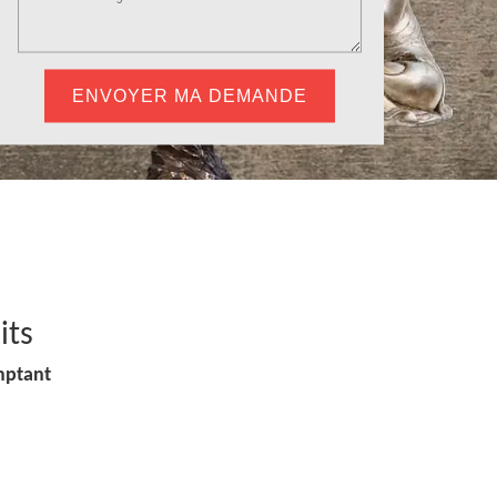
its
mptant