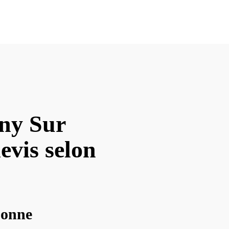
gny Sur
evis selon
sonne