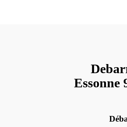
Debarr
Essonne 9
Déba