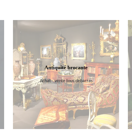
Antiquité brocante
Achat - vente tous débarras