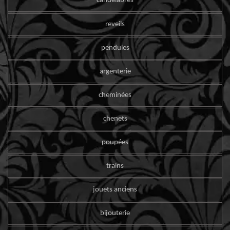
candelabres
reveils
pendules
argenterie
cheminées
chenets
poupées
trains
jouets anciens
bijouterie