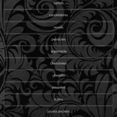
cartels
candelabres
reveils
pendules
argenterie
cheminées
chenets
poupées
trains
jouets anciens