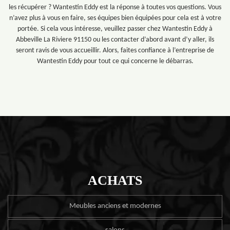
les récupérer ? Wantestin Eddy est la réponse à toutes vos questions. Vous
n’avez plus à vous en faire, ses équipes bien équipées pour cela est à votre
portée. Si cela vous intéresse, veuillez passer chez Wantestin Eddy à
Abbeville La Riviere 91150 ou les contacter d’abord avant d’y aller, ils
seront ravis de vous accueillir. Alors, faites confiance à l’entreprise de
Wantestin Eddy pour tout ce qui concerne le débarras.
ACHATS
Meubles anciens et modernes