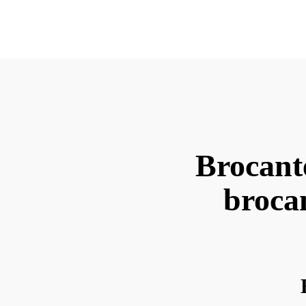
Brocant
brocan