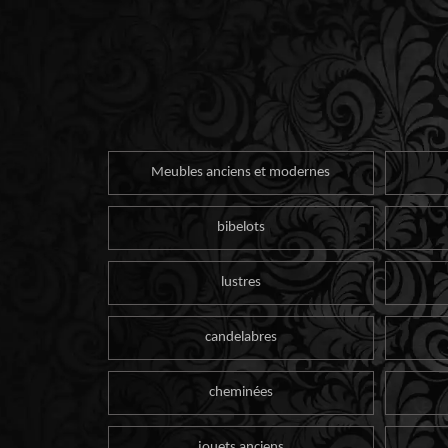
Meubles anciens et modernes
bibelots
lustres
candelabres
cheminées
jouets anciens