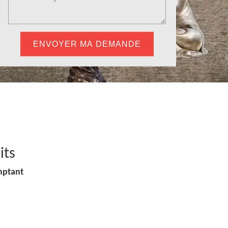
its
mptant