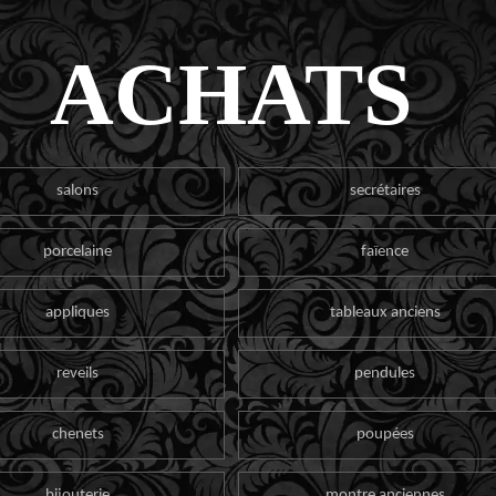
ACHATS
salons
secrétaires
porcelaine
faïence
appliques
tableaux anciens
reveils
pendules
chenets
poupées
bijouterie
montre anciennes