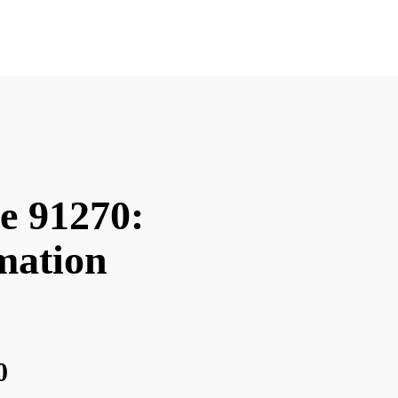
e 91270:
imation
0