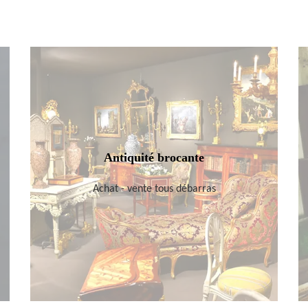
Antiquité brocante
Achat - vente tous débarras