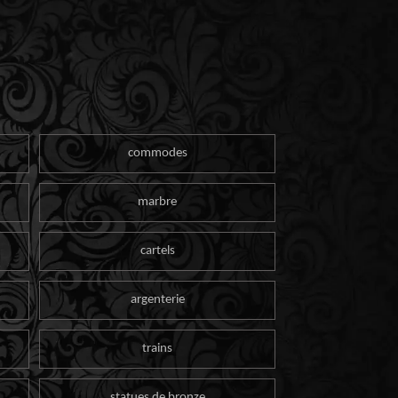
commodes
marbre
cartels
argenterie
trains
statues de bronze