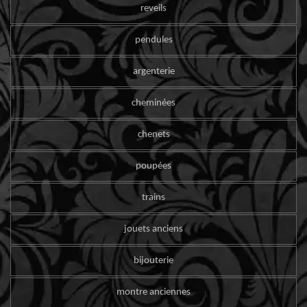
reveils
pendules
argenterie
cheminées
chenets
poupées
trains
jouets anciens
bijouterie
montre anciennes