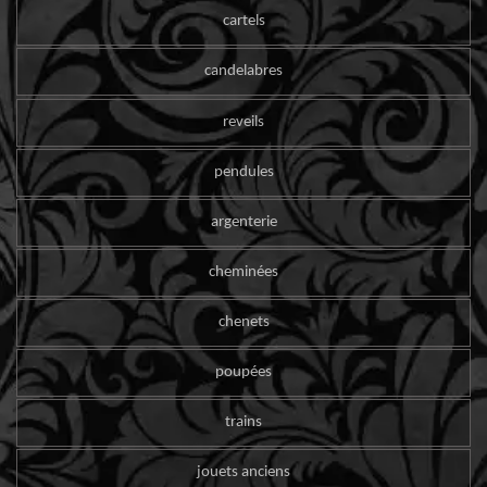
cartels
candelabres
reveils
pendules
argenterie
cheminées
chenets
poupées
trains
jouets anciens