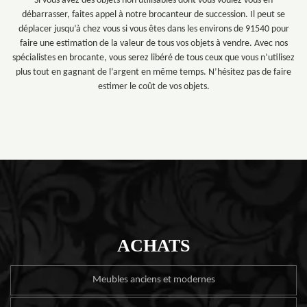
Si vous avez des objets non utilisables dont vous voulez vous en
débarrasser, faites appel à notre brocanteur de succession. Il peut se
déplacer jusqu’à chez vous si vous êtes dans les environs de 91540 pour
faire une estimation de la valeur de tous vos objets à vendre. Avec nos
spécialistes en brocante, vous serez libéré de tous ceux que vous n’utilisez
plus tout en gagnant de l’argent en même temps. N’hésitez pas de faire
estimer le coût de vos objets.
ACHATS
Meubles anciens et modernes