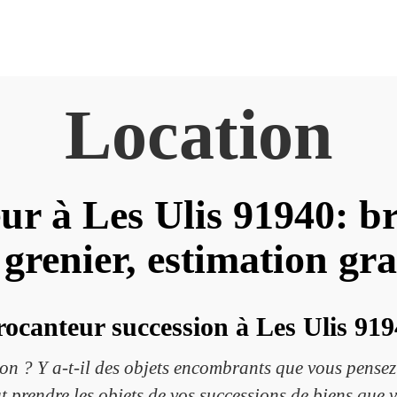
Location
ur à Les Ulis 91940: br
 grenier, estimation gra
ocanteur succession à Les Ulis 91
ion ? Y a-t-il des objets encombrants que vous pense
t prendre les objets de vos successions de biens que 