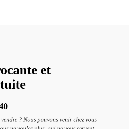
ocante et
tuite
940
z vendre ? Nous pouvons venir chez vous
vous ne voulez plus, qui ne vous servent