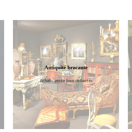
Antiquité brocante
Achat - vente tous débarras