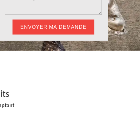
its
mptant