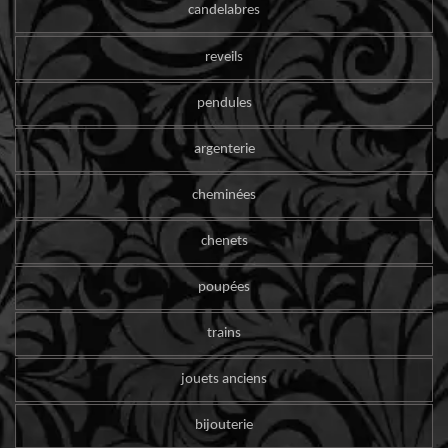
candelabres
reveils
pendules
argenterie
cheminées
chenets
poupées
trains
jouets anciens
bijouterie