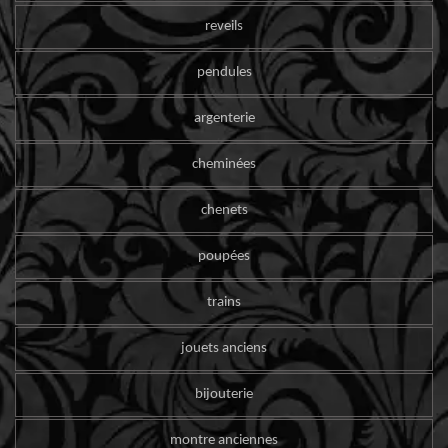
reveils
pendules
argenterie
cheminées
chenets
poupées
trains
jouets anciens
bijouterie
montre anciennes