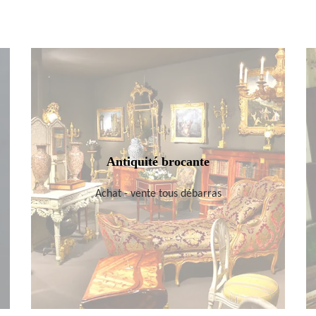
Antiquité brocante
Achat - vente tous débarras