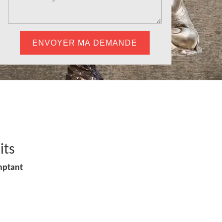
its
mptant