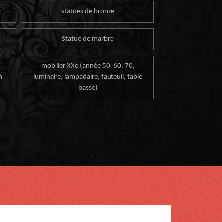
statues de bronze
Statue de marbre
mobilier XXe (année 50, 60, 70,
n
luminaire, lampadaire, fauteuil, table
basse)