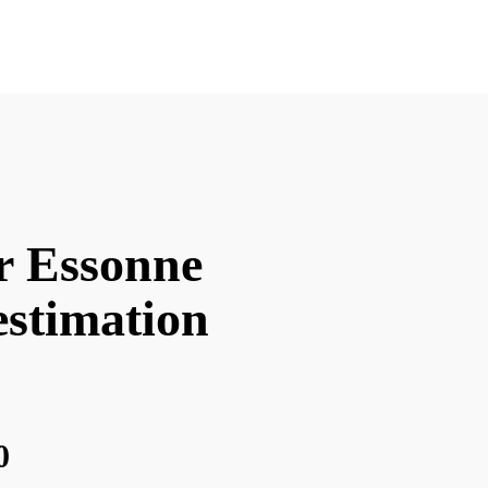
r Essonne
estimation
0