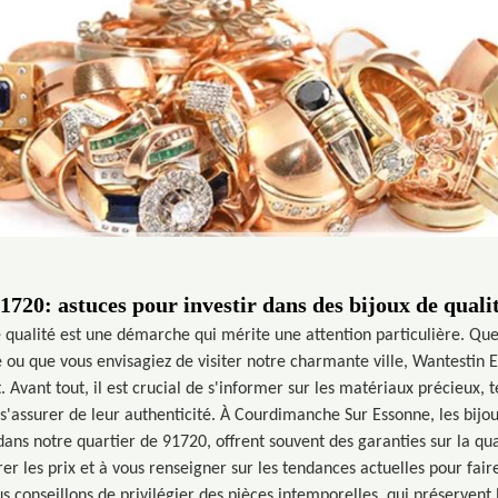
1720: astuces pour investir dans des bijoux de quali
e qualité est une démarche qui mérite une attention particulière. Qu
u que vous envisagiez de visiter notre charmante ville, Wantestin E
. Avant tout, il est crucial de s'informer sur les matériaux précieux, te
 s'assurer de leur authenticité. À Courdimanche Sur Essonne, les bi
ans notre quartier de 91720, offrent souvent des garanties sur la qual
r les prix et à vous renseigner sur les tendances actuelles pour fair
 conseillons de privilégier des pièces intemporelles, qui préservent l