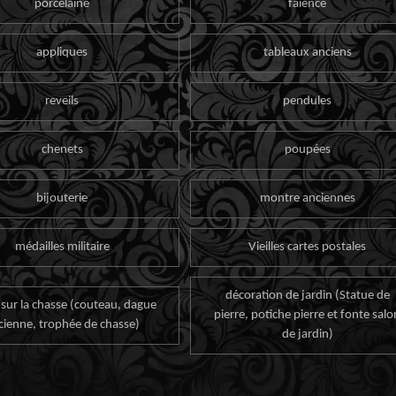
porcelaine
faïence
appliques
tableaux anciens
reveils
pendules
chenets
poupées
bijouterie
montre anciennes
médailles militaire
Vieilles cartes postales
décoration de jardin (Statue de
 sur la chasse (couteau, dague
pierre, potiche pierre et fonte salo
cienne, trophée de chasse)
de jardin)