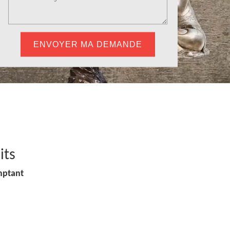
its
mptant