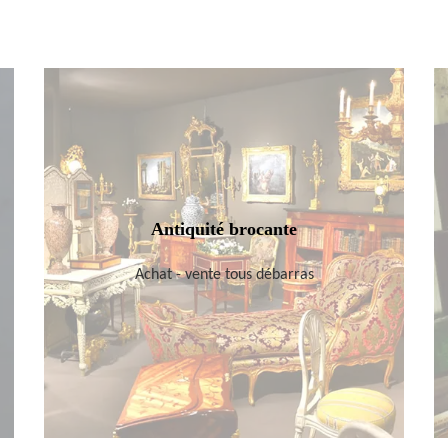
Antiquité brocante
Achat - vente tous débarras