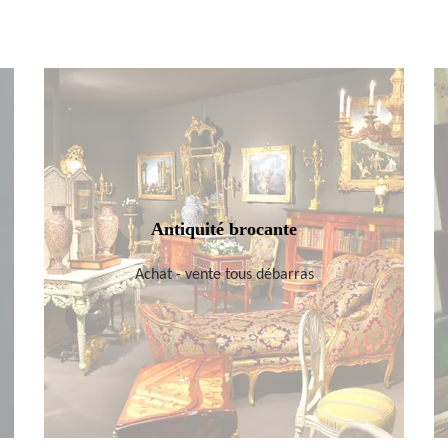
Antiquité brocante
Achat - vente tous débarras