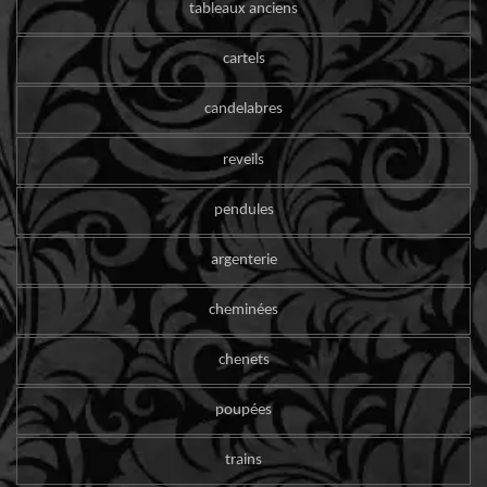
tableaux anciens
cartels
candelabres
reveils
pendules
argenterie
cheminées
chenets
poupées
trains