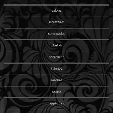
salons
secrétaires
commodes
bibelots
porcelaine
faïence
marbre
lustres
appliques