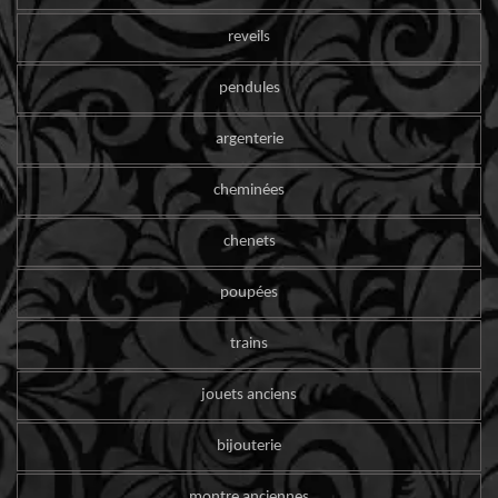
reveils
pendules
argenterie
cheminées
chenets
poupées
trains
jouets anciens
bijouterie
montre anciennes