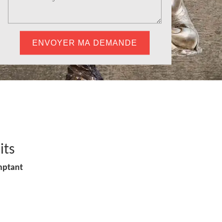
its
mptant