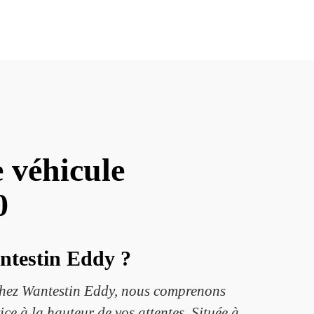
 véhicule
0
antestin Eddy ?
e. Chez Wantestin Eddy, nous comprenons
ce à la hauteur de vos attentes. Située à