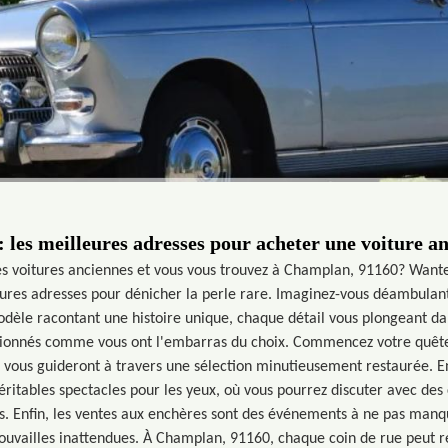
: les meilleures adresses pour acheter une voiture a
es voitures anciennes et vous vous trouvez à Champlan, 91160? Want
eures adresses pour dénicher la perle rare. Imaginez-vous déambulant 
dèle racontant une histoire unique, chaque détail vous plongeant d
ionnés comme vous ont l'embarras du choix. Commencez votre quête
ts vous guideront à travers une sélection minutieusement restaurée. E
éritables spectacles pour les yeux, où vous pourrez discuter avec des 
s. Enfin, les ventes aux enchères sont des événements à ne pas manq
rouvailles inattendues. À Champlan, 91160, chaque coin de rue peut r