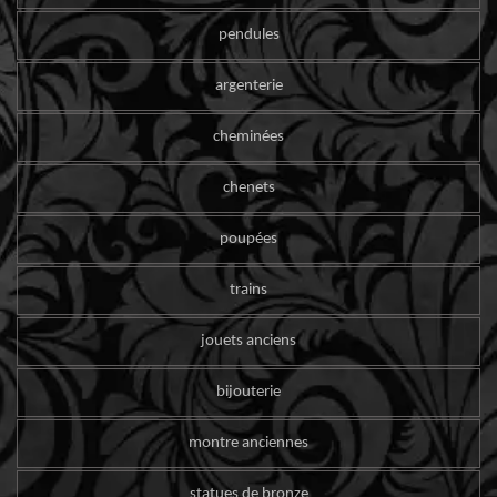
pendules
argenterie
cheminées
chenets
poupées
trains
jouets anciens
bijouterie
montre anciennes
statues de bronze