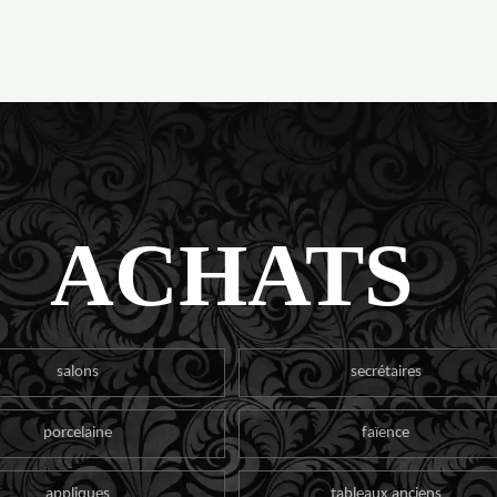
ACHATS
salons
secrétaires
porcelaine
faïence
appliques
tableaux anciens