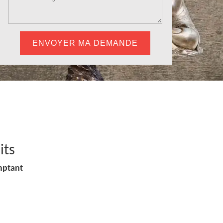
its
mptant