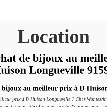
Location
hat de bijoux au meill
uison Longueville 915
bijoux au meilleur prix à D Huiso
eilleur prix à D Huison Longueville ? Chez Wantesti
ison Longueville offre une variété d'options pour ve