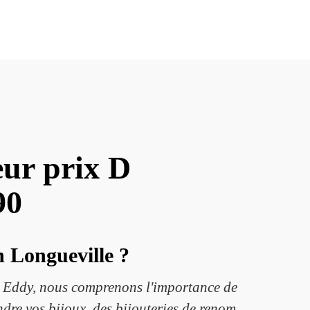
eur prix D
90
n Longueville ?
n Eddy, nous comprenons l'importance de
ndre vos bijoux, des bijouteries de renom