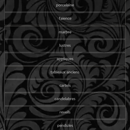
porcelaine
faïence
marbre
lustres
appliques
tableaux anciens
cartels
candelabres
reveils
pendules