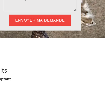
its
mptant