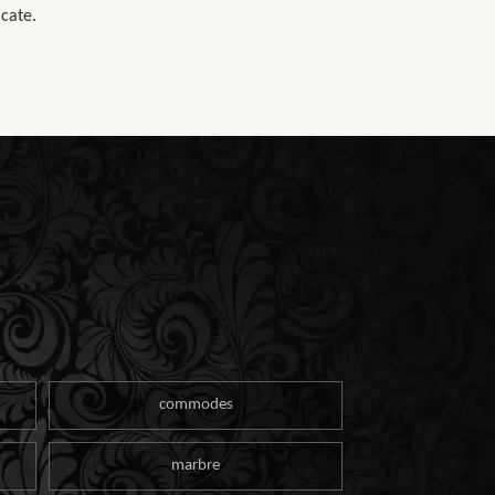
cate.
commodes
marbre