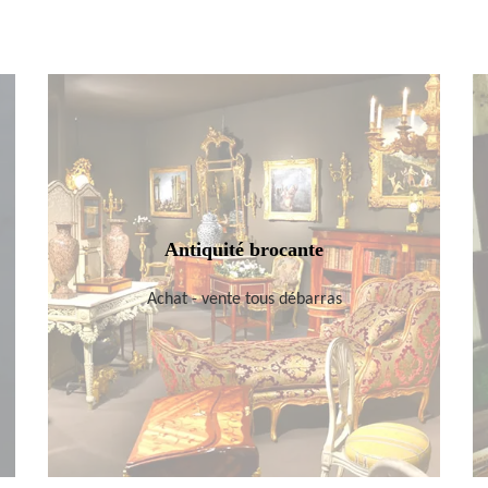
Antiquité brocante
Achat - vente tous débarras