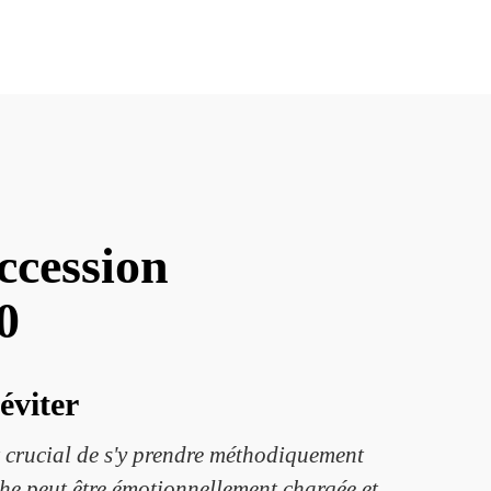
ccession
0
éviter
st crucial de s'y prendre méthodiquement
he peut être émotionnellement chargée et