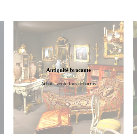
Antiquité brocante
Achat - vente tous débarras