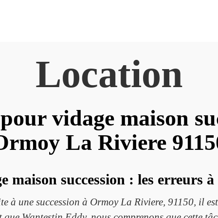
Location
pour vidage maison su
Ormoy La Riviere 9115
e maison succession : les erreurs à 
ite à une succession à Ormoy La Riviere, 91150, il e
ant que Wantestin Eddy, nous comprenons que cette tâc