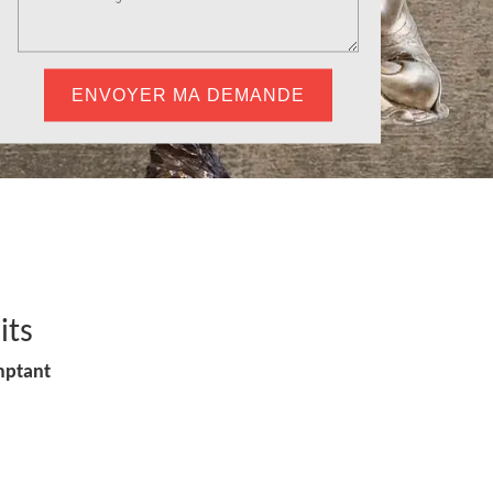
its
mptant