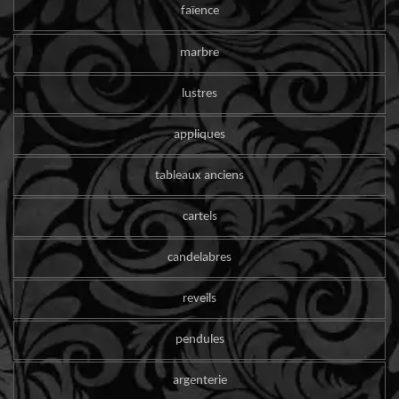
faïence
marbre
lustres
appliques
tableaux anciens
cartels
candelabres
reveils
pendules
argenterie