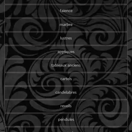
faïence
marbre
lustres
appliques
tableaux anciens
cartels
candelabres
reveils
pendules