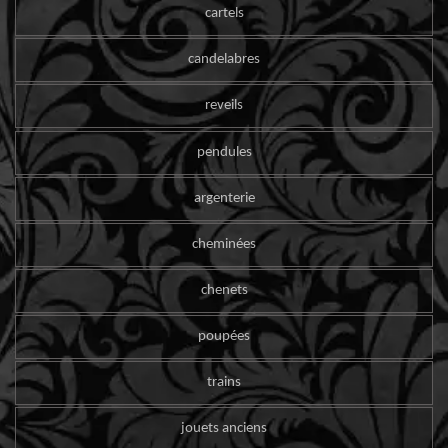
cartels
candelabres
reveils
pendules
argenterie
cheminées
chenets
poupées
trains
jouets anciens