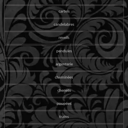
cartels
candelabres
reveils
pendules
argenterie
cheminées
chenets
poupées
trains