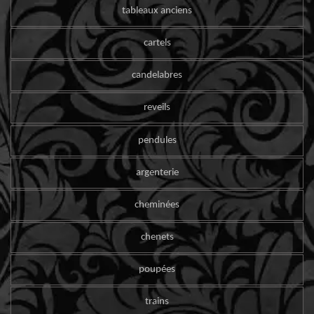
tableaux anciens
cartels
candelabres
reveils
pendules
argenterie
cheminées
chenets
poupées
trains