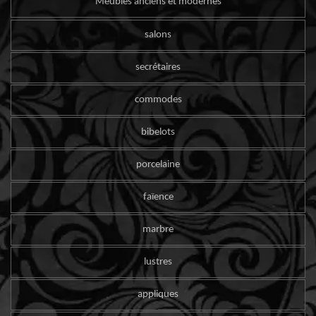
Meubles anciens et modernes
salons
secrétaires
commodes
bibelots
porcelaine
faïence
marbre
lustres
appliques