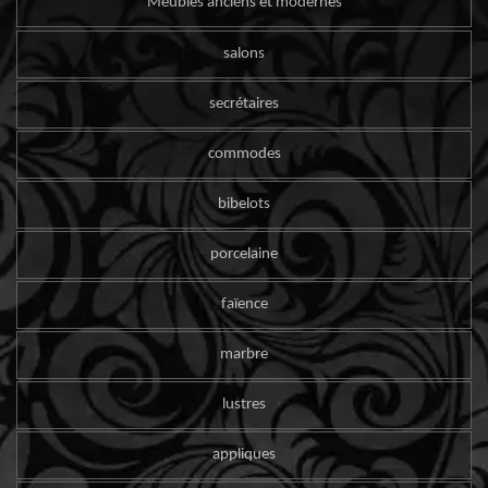
Meubles anciens et modernes
salons
secrétaires
commodes
bibelots
porcelaine
faïence
marbre
lustres
appliques