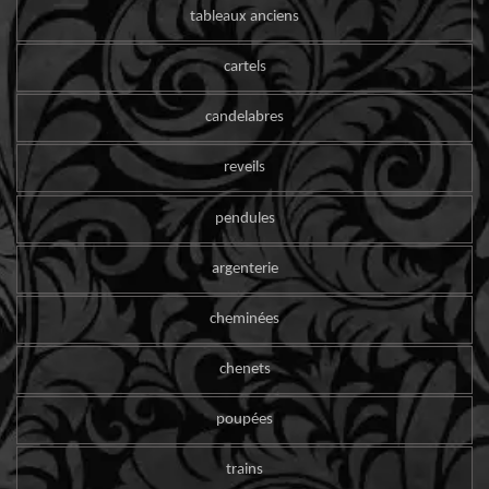
tableaux anciens
cartels
candelabres
reveils
pendules
argenterie
cheminées
chenets
poupées
trains