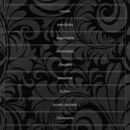
reveils
pendules
argenterie
cheminées
chenets
poupées
trains
jouets anciens
bijouterie